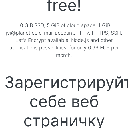
free!
10 GiB SSD, 5 GiB of cloud space, 1 GiB
jvi@planet.ee e-mail account, PHP7, HTTPS, SSH,
Let's Encrypt available, Node.js and other
applications possibilities, for only 0.99 EUR per
month.
Зарегистрируй
себе веб
страничку