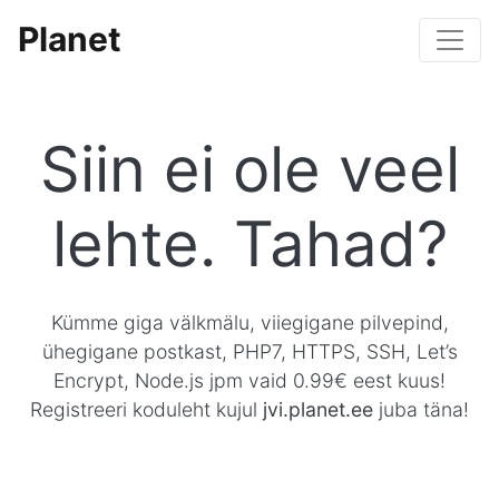
Planet
Siin ei ole veel
lehte. Tahad?
Kümme giga välkmälu, viiegigane pilvepind,
ühegigane postkast, PHP7, HTTPS, SSH, Let’s
Encrypt, Node.js jpm vaid 0.99€ eest kuus!
Registreeri koduleht kujul
jvi.planet.ee
juba täna!