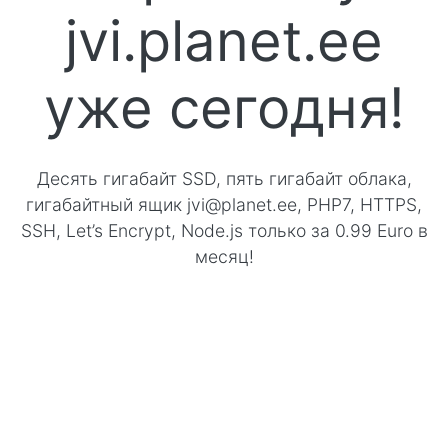
jvi.planet.ee
уже сегодня!
Десять гигабайт SSD, пять гигабайт облака,
гигабайтный ящик jvi@planet.ee, PHP7, HTTPS,
SSH, Let’s Encrypt, Node.js только за 0.99 Euro в
месяц!